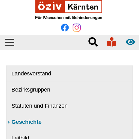
Skip to main navigation
Skip to main content
Skip to page footer
Landesvorstand
Bezirksgruppen
Statuten und Finanzen
Geschichte
Leitbild