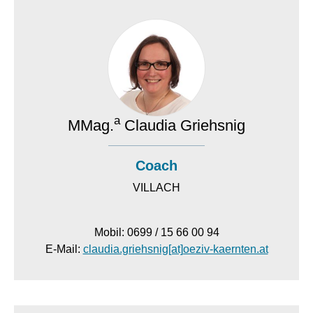
a
MMag.
Claudia Griehsnig
Coach
VILLACH
Mobil: 0699 / 15 66 00 94
E-Mail:
claudia.griehsnig[at]oeziv-kaernten.at