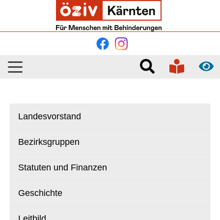
Skip to main navigation
Skip to main content
Skip to page footer
Landesvorstand
Bezirksgruppen
Statuten und Finanzen
Geschichte
Leitbild