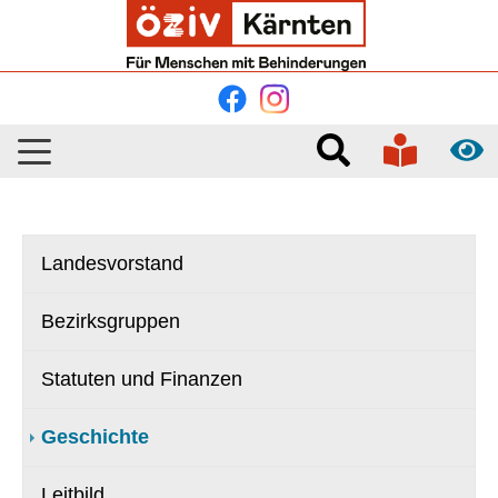
Skip to main navigation
Skip to main content
Skip to page footer
Landesvorstand
Bezirksgruppen
Statuten und Finanzen
Geschichte
Leitbild