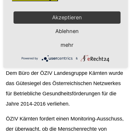
2014 – der Etappenplan zum Abbau von Barrieren
durch das Land Kärnten startete mit der IST-
Akzeptieren
Aufnahme.
Ablehnen
Im Juni 2014 wurde eine neue ÖZIV-Mitgliedskarte
mehr
herausgegeben, die auch Vorteile (Rabatte) beim
Einkauf in diversen Geschäften bietet.
Powered by
&
Dem Büro der ÖZIV Landesgruppe Kärnten wurde
das Gütesiegel des Österreichischen Netzwerkes
für Betriebliche Gesundheitsförderungen für die
Jahre 2014-2016 verliehen.
ÖZIV Kärnten fordert einen Monitoring-Ausschuss,
der überwacht, ob die Menschenrechte von