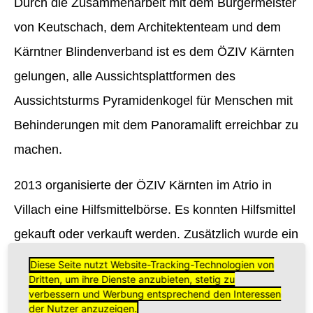
Durch die Zusammenarbeit mit dem Bürgermeister
von Keutschach, dem Architektenteam und dem
Kärntner Blindenverband ist es dem ÖZIV Kärnten
gelungen, alle Aussichtsplattformen des
Aussichtsturms Pyramidenkogel für Menschen mit
Behinderungen mit dem Panoramalift erreichbar zu
machen.
2013 organisierte der ÖZIV Kärnten im Atrio in
Villach eine Hilfsmittelbörse. Es konnten Hilfsmittel
gekauft oder verkauft werden. Zusätzlich wurde ein
Rollstuhlparcours
aufgebaut, um für Barrierefreiheit
Diese Seite nutzt Website-Tracking-Technologien von
Dritten, um ihre Dienste anzubieten, stetig zu
zu sensibilisieren.
verbessern und Werbung entsprechend den Interessen
der Nutzer anzuzeigen.