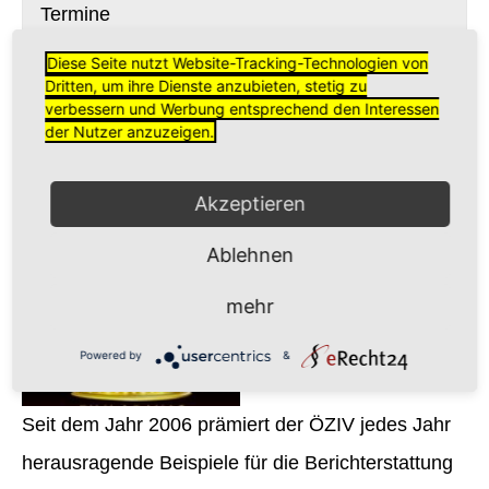
Termine
Diese Seite nutzt Website-Tracking-Technologien von
Dritten, um ihre Dienste anzubieten, stetig zu
verbessern und Werbung entsprechend den Interessen
Der ÖZIV
der Nutzer anzuzeigen.
Medienpreis
Akzeptieren
Ablehnen
mehr
Powered by
&
Seit dem Jahr 2006 prämiert der ÖZIV jedes Jahr
herausragende Beispiele für die Berichterstattung